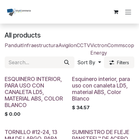
Skip to Content
All products
Panduit
Infraestructura
Avigilon
CCTV
Victron
Commscope
Energy
Sort By
Filters
ESQUINERO INTERIOR,
Esquinero interior, para
PARA USO CON
uso con canaleta LD5,
CANALETA LD5,
material ABS, Color
MATERIAL ABS, COLOR
Blanco
BLANCO
$
34.57
$
0.00
TORNILLO #12-24, 13
SUMINISTRO DE FLEJE
MM DE LARGO, PARA
PANSTEEL™ DE ACERO