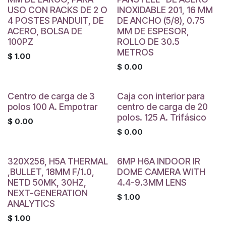
USO CON RACKS DE 2 O
INOXIDABLE 201, 16 MM
4 POSTES PANDUIT, DE
DE ANCHO (5/8), 0.75
ACERO, BOLSA DE
MM DE ESPESOR,
100PZ
ROLLO DE 30.5
METROS
$
1.00
$
0.00
Centro de carga de 3
Caja con interior para
polos 100 A. Empotrar
centro de carga de 20
polos. 125 A. Trifásico
$
0.00
$
0.00
320X256, H5A THERMAL
6MP H6A INDOOR IR
,BULLET, 18MM F/1.0,
DOME CAMERA WITH
NETD 50MK, 30HZ,
4.4-9.3MM LENS
NEXT-GENERATION
$
1.00
ANALYTICS
$
1.00