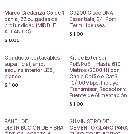
Marco Credenza C5 de 1
C9200 Cisco DNA
bahía, 22 pulgadas de
Essentials, 24-Port
profundidad (MIDDLE
Term Licenses
ATLANTIC)
$
1.00
$
0.00
Conducto portacables
Kit de Extensor
superficial, emp.
PoE/PoE+, Hasta 610
esquina interior LD5,
Metros (2000 ft) con
blanco
Cable Cat5e o Cat6,
10/100Mbps, Incluye
$
1.00
Transmisor, Receptor y
Fuente de Alimentación
$
1.00
PANEL DE
SUMINISTRO DE
DISTRIBUCIÓN DE FIBRA
CEMENTO CLARO PARA
ÓPTICA, ACEPTA 4
TUBO CONDUIT PVC