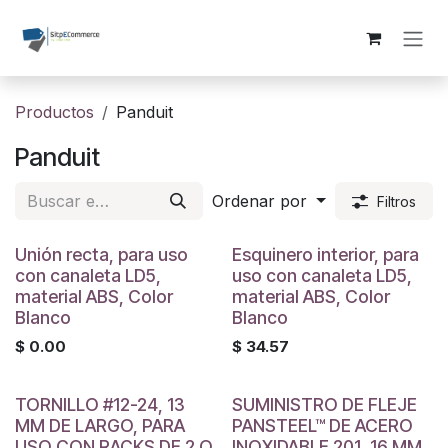
Ir al contenido
Productos
Panduit
Panduit
Ordenar por
Filtros
Unión recta, para uso
Esquinero interior, para
con canaleta LD5,
uso con canaleta LD5,
material ABS, Color
material ABS, Color
Blanco
Blanco
$
0.00
$
34.57
TORNILLO #12-24, 13
SUMINISTRO DE FLEJE
MM DE LARGO, PARA
PANSTEEL™ DE ACERO
USO CON RACKS DE 2 O
INOXIDABLE 201, 16 MM