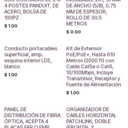
4 POSTES PANDUIT, DE
DE ANCHO (5/8), 0.75
ACERO, BOLSA DE
MM DE ESPESOR,
100PZ
ROLLO DE 30.5
METROS
$
1.00
$
0.00
Conducto portacables
Kit de Extensor
superficial, emp.
PoE/PoE+, Hasta 610
esquina interior LD5,
Metros (2000 ft) con
blanco
Cable Cat5e o Cat6,
10/100Mbps, Incluye
$
1.00
Transmisor, Receptor y
Fuente de Alimentación
$
1.00
PANEL DE
ORGANIZADOR DE
DISTRIBUCIÓN DE FIBRA
CABLES HORIZONTAL
ÓPTICA, ACEPTA 4
PATCHLINK, DOBLE
PLACAS FAP O FMP,
(FRONTAL Y